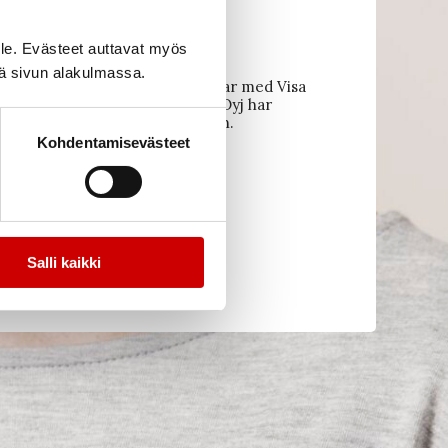
le. Evästeet auttavat myös
iä sivun alakulmassa.
r och kreditinstitut. Betalningar med Visa
ngen till köpmannen. Paytrail Oyj har
and vara i kontakt med nätbutiken.
Kohdentamisevästeet
Salli kaikki