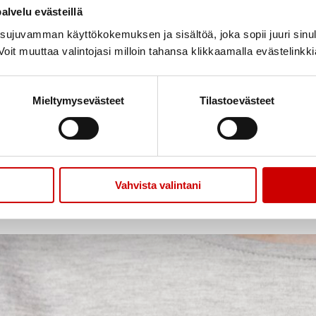
alvelu evästeillä
ujuvamman käyttökokemuksen ja sisältöä, joka sopii juuri sinul
oit muuttaa valintojasi milloin tahansa klikkaamalla evästelinkk
leverantör står Paytrail Oyj(2122839-7) i samarbete med banke
 Oyj som mottagare i korträkningen och även förmedlar betalni
viljat av Finansinspektionen. Vid klagomål ber vi er i första h
Mieltymysevästeet
Tilastoevästeet
lning
Vahvista valintani