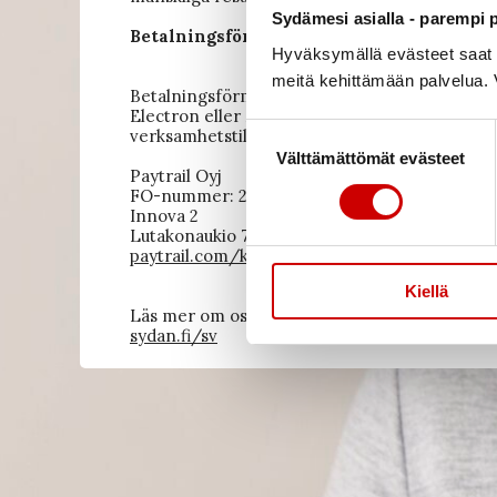
Sydämesi asialla - parempi p
Betalningsförmedlare
Hyväksymällä evästeet saat s
meitä kehittämään palvelua. V
Betalningsförmedlingstjänsten utförs och som 
Electron eller MasterCard-kort syns Paytrail
Suostumuksen
verksamhetstillstånd för betalningsinstitut be
Välttämättömät evästeet
valinta
Paytrail Oyj
FO-nummer: 2122839-7
Innova 2
Lutakonaukio 7 40100 Jyväskylä
paytrail.com/kuluttaja/information-om-beta
Kiellä
Läs mer om oss på vår website
sydan.fi/sv