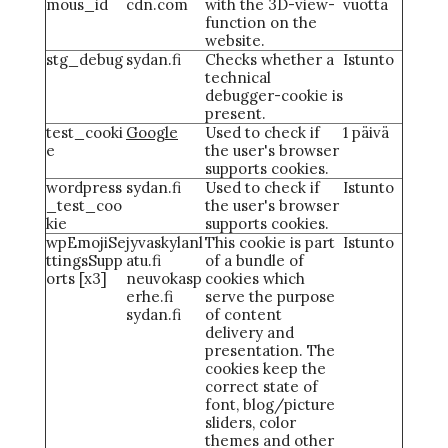
mous_id
cdn.com
with the 3D-view-
vuotta
function on the
website.
stg_debug
sydan.fi
Checks whether a
Istunto
technical
debugger-cookie is
present.
test_cooki
Google
Used to check if
1 päivä
e
the user's browser
supports cookies.
wordpress
sydan.fi
Used to check if
Istunto
_test_coo
the user's browser
kie
supports cookies.
wpEmojiSe
jyvaskylanl
This cookie is part
Istunto
ttingsSupp
atu.fi
of a bundle of
orts [x3]
neuvokasp
cookies which
erhe.fi
serve the purpose
sydan.fi
of content
delivery and
presentation. The
cookies keep the
correct state of
font, blog/picture
sliders, color
themes and other