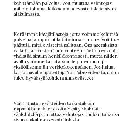
kehittämään palvelua. Voit muuttaa valintojasi
milloin tahansa klikkaamalla evästelinkkiä sivun
alakulmassa.
Keräämme kävijätilastoja, jotta voimme kehittää
palvelua ja raportoida toiminnastamme. Voit itse
päättää, mitä evästeitä sallitaan. Osa asetuksista
vaikuttaa sivuston toimivuuteen. Tietoja ei voida
yhdistää sinuun henkilökohtaisesti, mutta niiden
avulla voimme tarjota sinulle paremman ja
yksilöllisemmän verkkokokemuksen. Jos haluat
katsoa sivulle upotettuja YouTube-videoita, sinun
tulee hyväksyä kohdentamisevästeet.
Voit tutustua evästeiden tarkoituksiin
napsauttamalla otsikoita Yksityiskohdat -
välilehdellä ja muuttaa valintojasi milloin tahansa
sivun alakulman evästelinkistä.