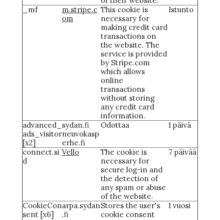
of their website.
_mf
m.stripe.c
This cookie is
Istunto
om
necessary for
making credit card
transactions on
the website. The
service is provided
by Stripe.com
which allows
online
transactions
without storing
any credit card
information.
advanced_
sydan.fi
Odottaa
1 päivä
ads_visitor
neuvokasp
[x2]
erhe.fi
connect.si
Vello
The cookie is
7 päivää
d
necessary for
secure log-in and
the detection of
any spam or abuse
of the website.
CookieCon
arpa.sydan
Stores the user's
1 vuosi
sent [x6]
.fi
cookie consent