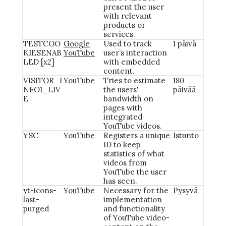
present the user
with relevant
products or
services.
TESTCOO
Google
Used to track
1 päivä
KIESENAB
YouTube
user’s interaction
LED [x2]
with embedded
content.
VISITOR_I
YouTube
Tries to estimate
180
NFO1_LIV
the users'
päivää
E
bandwidth on
pages with
integrated
YouTube videos.
YSC
YouTube
Registers a unique
Istunto
ID to keep
statistics of what
videos from
YouTube the user
has seen.
yt-icons-
YouTube
Necessary for the
Pysyvä
last-
implementation
purged
and functionality
of YouTube video-