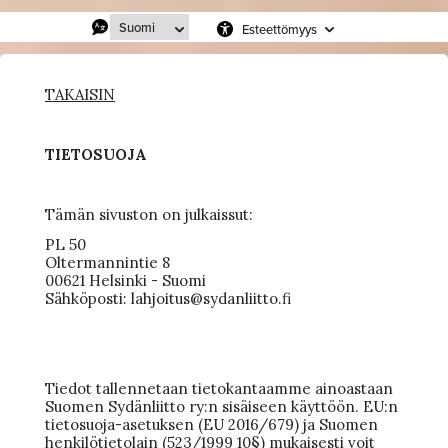
Esteettömyys
TAKAISIN
TIETOSUOJA
Tämän sivuston on julkaissut:
PL 50
Oltermannintie 8
00621 Helsinki - Suomi
Sähköposti: lahjoitus@sydanliitto.fi
Tiedot tallennetaan tietokantaamme ainoastaan
Suomen Sydänliitto ry:n sisäiseen käyttöön. EU:n
tietosuoja-asetuksen (EU 2016/679) ja Suomen
henkilötietolain (523/1999 10§) mukaisesti voit