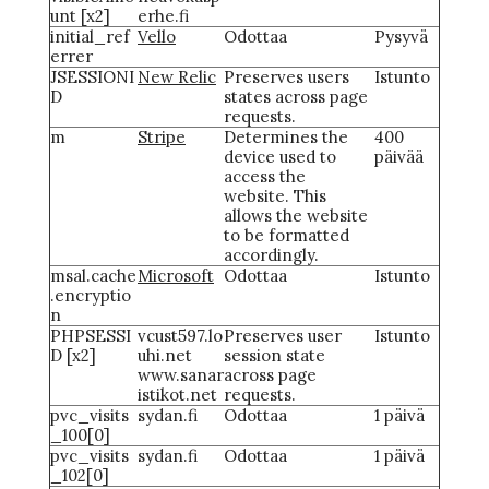
unt [x2]
erhe.fi
initial_ref
Vello
Odottaa
Pysyvä
errer
JSESSIONI
New Relic
Preserves users
Istunto
D
states across page
requests.
m
Stripe
Determines the
400
device used to
päivää
access the
website. This
allows the website
to be formatted
accordingly.
msal.cache
Microsoft
Odottaa
Istunto
.encryptio
n
PHPSESSI
vcust597.lo
Preserves user
Istunto
D [x2]
uhi.net
session state
www.sanar
across page
istikot.net
requests.
pvc_visits
sydan.fi
Odottaa
1 päivä
_100[0]
pvc_visits
sydan.fi
Odottaa
1 päivä
_102[0]