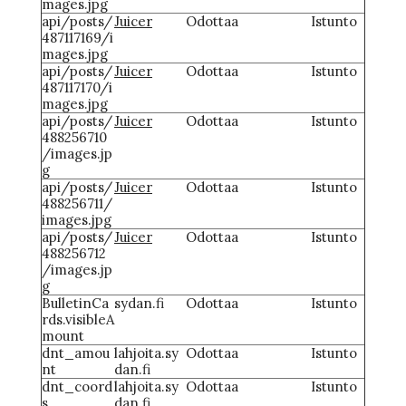
mages.jpg
api/posts/
Juicer
Odottaa
Istunto
487117169/i
mages.jpg
api/posts/
Juicer
Odottaa
Istunto
487117170/i
mages.jpg
api/posts/
Juicer
Odottaa
Istunto
488256710
/images.jp
g
api/posts/
Juicer
Odottaa
Istunto
488256711/
images.jpg
api/posts/
Juicer
Odottaa
Istunto
488256712
/images.jp
g
BulletinCa
sydan.fi
Odottaa
Istunto
rds.visibleA
mount
dnt_amou
lahjoita.sy
Odottaa
Istunto
nt
dan.fi
dnt_coord
lahjoita.sy
Odottaa
Istunto
s
dan.fi