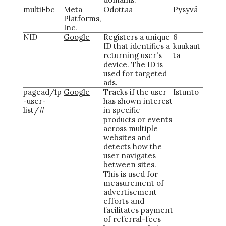
multiFbc
Meta
Odottaa
Pysyvä
Platforms,
Inc.
NID
Google
Registers a unique
6
ID that identifies a
kuukaut
returning user's
ta
device. The ID is
used for targeted
ads.
pagead/1p
Google
Tracks if the user
Istunto
-user-
has shown interest
list/#
in specific
products or events
across multiple
websites and
detects how the
user navigates
between sites.
This is used for
measurement of
advertisement
efforts and
facilitates payment
of referral-fees