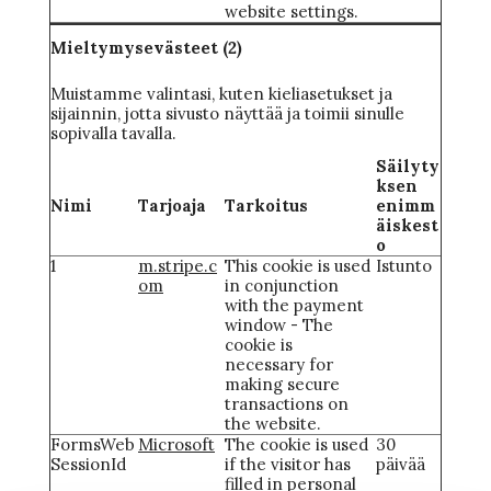
website settings.
Mieltymysevästeet (2)
Muistamme valintasi, kuten kieliasetukset ja
sijainnin, jotta sivusto näyttää ja toimii sinulle
sopivalla tavalla.
Säilyty
ksen
Nimi
Tarjoaja
Tarkoitus
enimm
äiskest
o
1
m.stripe.c
This cookie is used
Istunto
om
in conjunction
with the payment
window - The
cookie is
necessary for
making secure
transactions on
the website.
FormsWeb
Microsoft
The cookie is used
30
SessionId
if the visitor has
päivää
filled in personal