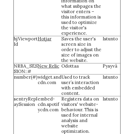
information on
what subpages the
visitor enters –
this information is
used to optimize
the visitor's
experience.
hjViewport
Hotjar
Saves the user's
Istunto
Id
screen size in
order to adjust the
size of images on
the website.
NRBA_SES
New Relic
Odottaa
Pysyvä
SION::#
number(#)
widget.snd
Used to track
Istunto
cdn.com
user’s interaction
with embedded
content.
sentryRepl
embed-
Registers data on
Istunto
aySession
cdn.spotif
visitors' website-
ycdn.com
behaviour. This is
used for internal
analysis and
website
optimization.