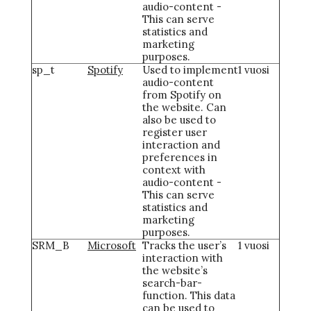
audio-content -
This can serve
statistics and
marketing
purposes.
sp_t
Spotify
Used to implement
1 vuosi
audio-content
from Spotify on
the website. Can
also be used to
register user
interaction and
preferences in
context with
audio-content -
This can serve
statistics and
marketing
purposes.
SRM_B
Microsoft
Tracks the user’s
1 vuosi
interaction with
the website’s
search-bar-
function. This data
can be used to