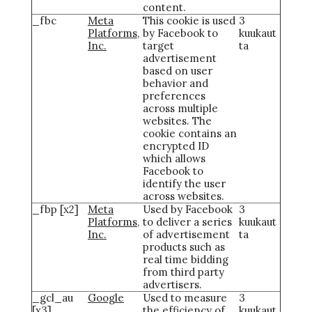
content.
_fbc
Meta
This cookie is used
3
Platforms,
by Facebook to
kuukaut
Inc.
target
ta
advertisement
based on user
behavior and
preferences
across multiple
websites. The
cookie contains an
encrypted ID
which allows
Facebook to
identify the user
across websites.
_fbp [x2]
Meta
Used by Facebook
3
Platforms,
to deliver a series
kuukaut
Inc.
of advertisement
ta
products such as
real time bidding
from third party
advertisers.
_gcl_au
Google
Used to measure
3
[x3]
the efficiency of
kuukaut