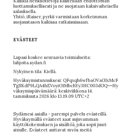
Kaikkia henkilötietoja käsitellään ehdottoman
luottamuksellisesti ja ne suojataan kaksivaiheisella
salauksella.
Yhtiö, iRaiser, pyrkii varmistaan korkeimman
suojaustason kaikissa ratkaisuissaan.
EVÄSTEET
Lupasi koskee seuraavia toimialueita:
lahjoita.sydan.fi
Nykyinen tila: Kiellä.
Hyväksymistunnuksesi: QFqxqh6wfbaOVaGIxMcF
TgSKdP9LQA4hEVoyiO1MbchYy3HC003dGQ==Hy
väksymispäivämäärä: keskiviikkona 14.
tammikuuta 2026 klo 13.19.09 UTC+2
Sydämesi asialla - parempi palvelu evästeillä.
Hyväksymällä evästeet saat sujuvamman
käyttökokemuksen ja sisältöä, joka sopii juuri
sinulle. Evästeet auttavat myös meitä