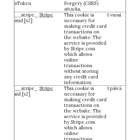
nToken
Forgery (CSRF)
attacks.
__stripe_
Stripe
This cookie is
1 vuosi
mid [x2]
necessary for
making credit card
transactions on
the website. The
service is provided
by Stripe.com
which allows
online
transactions
without storing
any credit card
information.
__stripe_
Stripe
This cookie is
1 päivä
sid [x2]
necessary for
making credit card
transactions on
the website. The
service is provided
by Stripe.com
which allows
online
transactions