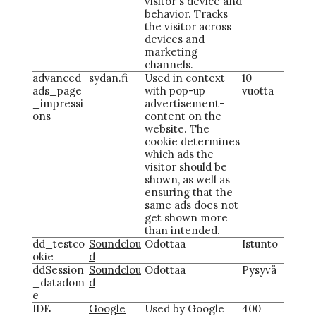
visitor's device and
behavior. Tracks
the visitor across
devices and
marketing
channels.
advanced_
sydan.fi
Used in context
10
ads_page
with pop-up
vuotta
_impressi
advertisement-
ons
content on the
website. The
cookie determines
which ads the
visitor should be
shown, as well as
ensuring that the
same ads does not
get shown more
than intended.
dd_testco
Soundclou
Odottaa
Istunto
okie
d
ddSession
Soundclou
Odottaa
Pysyvä
_datadom
d
e
IDE
Google
Used by Google
400