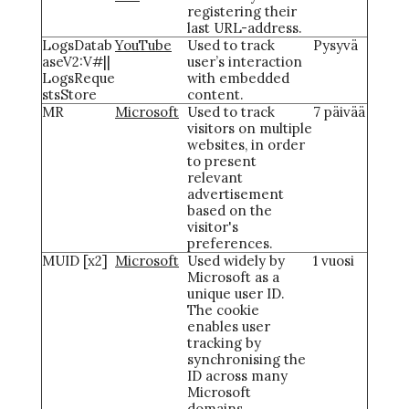
registering their
last URL-address.
LogsDatab
YouTube
Used to track
Pysyvä
aseV2:V#||
user’s interaction
LogsReque
with embedded
stsStore
content.
MR
Microsoft
Used to track
7 päivää
visitors on multiple
websites, in order
to present
relevant
advertisement
based on the
visitor's
preferences.
MUID [x2]
Microsoft
Used widely by
1 vuosi
Microsoft as a
unique user ID.
The cookie
enables user
tracking by
synchronising the
ID across many
Microsoft
domains.