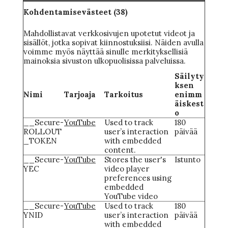
Kohdentamisevästeet (38)
Mahdollistavat verkkosivujen upotetut videot ja
sisällöt, jotka sopivat kiinnostuksiisi. Näiden avulla
voimme myös näyttää sinulle merkityksellisiä
mainoksia sivuston ulkopuolisissa palveluissa.
Säilyty
ksen
Nimi
Tarjoaja
Tarkoitus
enimm
äiskest
o
__Secure-
YouTube
Used to track
180
ROLLOUT
user’s interaction
päivää
_TOKEN
with embedded
content.
__Secure-
YouTube
Stores the user's
Istunto
YEC
video player
preferences using
embedded
YouTube video
__Secure-
YouTube
Used to track
180
YNID
user’s interaction
päivää
with embedded