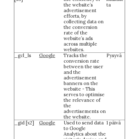
the website’s
ta
advertisement
efforts, by
collecting data on
the conversion
rate of the
website’s ads
across multiple
websites.
_gcl_ls
Google
Tracks the
Pysyvä
conversion rate
between the user
and the
advertisement
banners on the
website - This
serves to optimise
the relevance of
the
advertisements on
the website.
_gid [x2]
Google
Used to send data
1 päivä
to Google
Analytics about the