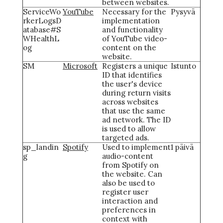
between websites.
ServiceWo
YouTube
Necessary for the
Pysyvä
rkerLogsD
implementation
atabase#S
and functionality
WHealthL
of YouTube video-
og
content on the
website.
SM
Microsoft
Registers a unique
Istunto
ID that identifies
the user's device
during return visits
across websites
that use the same
ad network. The ID
is used to allow
targeted ads.
sp_landin
Spotify
Used to implement
1 päivä
g
audio-content
from Spotify on
the website. Can
also be used to
register user
interaction and
preferences in
context with