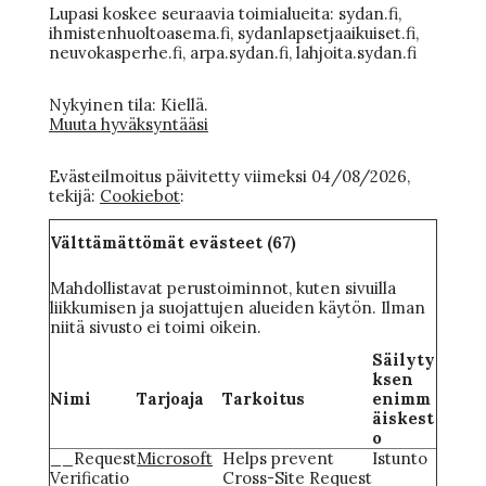
Lupasi koskee seuraavia toimialueita: sydan.fi,
ihmistenhuoltoasema.fi, sydanlapsetjaaikuiset.fi,
neuvokasperhe.fi, arpa.sydan.fi, lahjoita.sydan.fi
Nykyinen tila: Kiellä.
Muuta hyväksyntääsi
Evästeilmoitus päivitetty viimeksi 04/08/2026,
tekijä:
Cookiebot
:
Välttämättömät evästeet (67)
Mahdollistavat perustoiminnot, kuten sivuilla
liikkumisen ja suojattujen alueiden käytön. Ilman
niitä sivusto ei toimi oikein.
Säilyty
ksen
Nimi
Tarjoaja
Tarkoitus
enimm
äiskest
o
__Request
Microsoft
Helps prevent
Istunto
Verificatio
Cross-Site Request