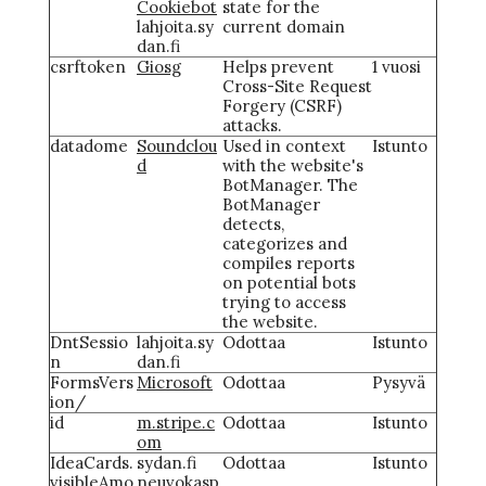
Cookiebot
state for the
lahjoita.sy
current domain
dan.fi
csrftoken
Giosg
Helps prevent
1 vuosi
Cross-Site Request
Forgery (CSRF)
attacks.
datadome
Soundclou
Used in context
Istunto
d
with the website's
BotManager. The
BotManager
detects,
categorizes and
compiles reports
on potential bots
trying to access
the website.
DntSessio
lahjoita.sy
Odottaa
Istunto
n
dan.fi
FormsVers
Microsoft
Odottaa
Pysyvä
ion/
id
m.stripe.c
Odottaa
Istunto
om
IdeaCards.
sydan.fi
Odottaa
Istunto
visibleAmo
neuvokasp