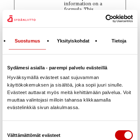
information on a
formula. This
information will be
filled in
automatically on
other formulas.
This process is
Suostumus
Yksityiskohdat
Tietoja
used to optimize
visitor experience.
Tilastoevästeet (18)
Sydämesi asialla - parempi palvelu evästeillä
Keräämme tietoa siitä, miten sivustoa käytetään.
Hyväksymällä evästeet saat sujuvamman
Näin voimme parantaa sisältöä ja tehdä
palvelusta entistä sujuvamman.
käyttökokemuksen ja sisältöä, joka sopii juuri sinulle.
Evästeet auttavat myös meitä kehittämään palvelua. Voit
Säilyty
ksen
muuttaa valintojasi milloin tahansa klikkaamalla
Nimi
Tarjoaja
Tarkoitus
enimm
evästelinkkiä sivun alakulmassa.
äiskest
o
_ga [x4]
Google
Used to send data
2 vuotta
to Google
Suostumuksen
Analytics about the
Välttämättömät evästeet
valinta
visitor's device and