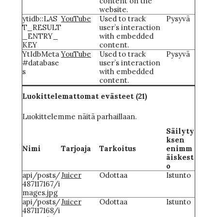
content on the
website.
ytidb::LAS
YouTube
Used to track
Pysyvä
T_RESULT
user’s interaction
_ENTRY_
with embedded
KEY
content.
YtIdbMeta
YouTube
Used to track
Pysyvä
#database
user’s interaction
s
with embedded
content.
Luokittelemattomat evästeet (21)
Luokittelemme näitä parhaillaan.
Säilyty
ksen
Nimi
Tarjoaja
Tarkoitus
enimm
äiskest
o
api/posts/
Juicer
Odottaa
Istunto
487117167/i
mages.jpg
api/posts/
Juicer
Odottaa
Istunto
487117168/i