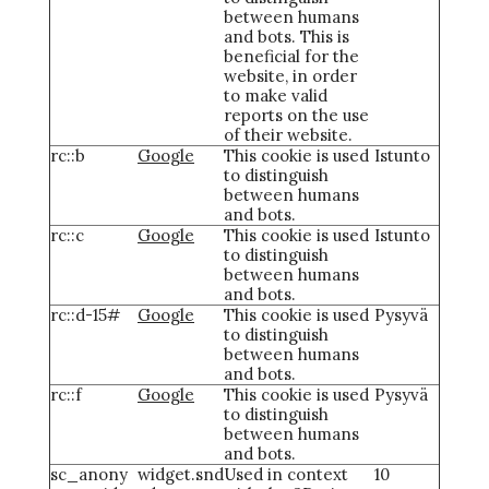
between humans
and bots. This is
beneficial for the
website, in order
to make valid
reports on the use
of their website.
rc::b
Google
This cookie is used
Istunto
to distinguish
between humans
and bots.
rc::c
Google
This cookie is used
Istunto
to distinguish
between humans
and bots.
rc::d-15#
Google
This cookie is used
Pysyvä
to distinguish
between humans
and bots.
rc::f
Google
This cookie is used
Pysyvä
to distinguish
between humans
and bots.
sc_anony
widget.snd
Used in context
10