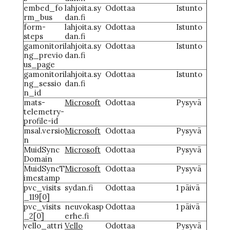
embed_fo
lahjoita.sy
Odottaa
Istunto
rm_bus
dan.fi
form-
lahjoita.sy
Odottaa
Istunto
steps
dan.fi
gamonitori
lahjoita.sy
Odottaa
Istunto
ng_previo
dan.fi
us_page
gamonitori
lahjoita.sy
Odottaa
Istunto
ng_sessio
dan.fi
n_id
mats-
Microsoft
Odottaa
Pysyvä
telemetry-
profile-id
msal.versio
Microsoft
Odottaa
Pysyvä
n
MuidSync
Microsoft
Odottaa
Pysyvä
Domain
MuidSyncT
Microsoft
Odottaa
Pysyvä
imestamp
pvc_visits
sydan.fi
Odottaa
1 päivä
_119[0]
pvc_visits
neuvokasp
Odottaa
1 päivä
_2[0]
erhe.fi
vello_attri
Vello
Odottaa
Pysyvä