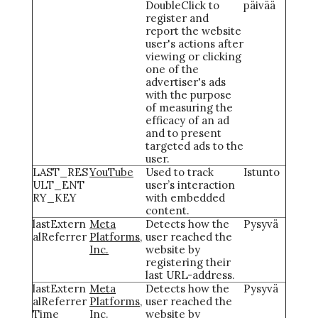
DoubleClick to
päivää
register and
report the website
user's actions after
viewing or clicking
one of the
advertiser's ads
with the purpose
of measuring the
efficacy of an ad
and to present
targeted ads to the
user.
LAST_RES
YouTube
Used to track
Istunto
ULT_ENT
user’s interaction
RY_KEY
with embedded
content.
lastExtern
Meta
Detects how the
Pysyvä
alReferrer
Platforms,
user reached the
Inc.
website by
registering their
last URL-address.
lastExtern
Meta
Detects how the
Pysyvä
alReferrer
Platforms,
user reached the
Time
Inc.
website by