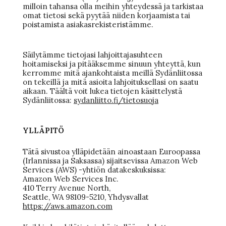
milloin tahansa olla meihin yhteydessä ja tarkistaa
omat tietosi sekä pyytää niiden korjaamista tai
poistamista asiakasrekisteristämme.
Säilytämme tietojasi lahjoittajasuhteen
hoitamiseksi ja pitääksemme sinuun yhteyttä, kun
kerromme mitä ajankohtaista meillä Sydänliitossa
on tekeillä ja mitä asioita lahjoituksellasi on saatu
aikaan. Täältä voit lukea tietojen käsittelystä
Sydänliitossa:
sydanliitto.fi/tietosuoja
YLLÄPITÖ
Tätä sivustoa ylläpidetään ainoastaan Euroopassa
(Irlannissa ja Saksassa) sijaitsevissa Amazon Web
Services (AWS) -yhtiön datakeskuksissa:
Amazon Web Services Inc.
410 Terry Avenue North,
Seattle, WA 98109-5210, Yhdysvallat
https://aws.amazon.com