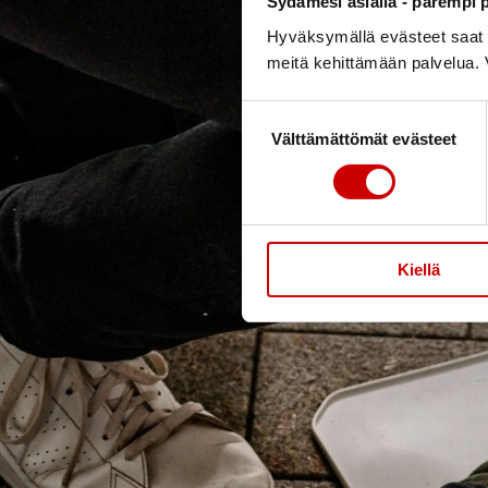
Sydämesi asialla - parempi p
Hyväksymällä evästeet saat s
meitä kehittämään palvelua. V
Suostumuksen
Välttämättömät evästeet
valinta
Kiellä