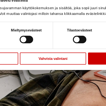
alvelu evästeillä
ujuvamman käyttökokemuksen ja sisältöä, joka sopii juuri sinul
oit muuttaa valintojasi milloin tahansa klikkaamalla evästelinkk
Mieltymysevästeet
Tilastoevästeet
Vahvista valintani